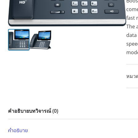
Boos
come
fast
The 
data
spee
mode
หมวด
คำอธิบาย
บทวิจารณ์ (0)
คำอธิบาย