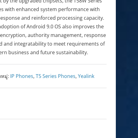
t by the upgraded chipsets, the T58W Series
s with enhanced system performance with
 response and reinforced processing capacity.
adoption of Android 9.0 OS also improves the
 encryption, authority management, response
d and integratability to meet requirements of
rn business and future sustainability.
หมู่:
IP Phones
,
T5 Series Phones
,
Yealink