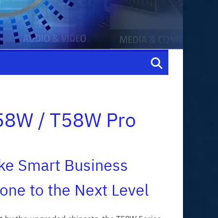
58W / T58W Pro
ke Smart Business
one to the Next Level