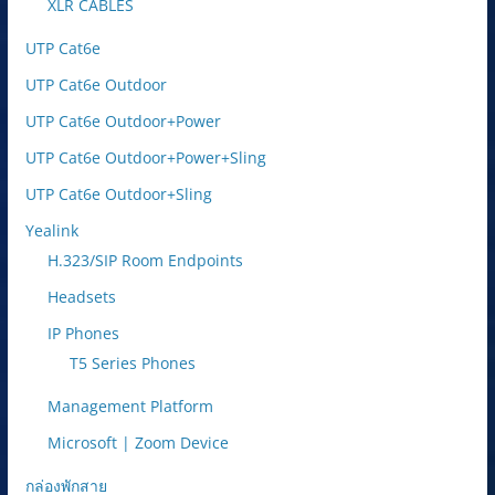
XLR CABLES
UTP Cat6e
UTP Cat6e Outdoor
UTP Cat6e Outdoor+Power
UTP Cat6e Outdoor+Power+Sling
UTP Cat6e Outdoor+Sling
Yealink
H.323/SIP Room Endpoints
Headsets
IP Phones
T5 Series Phones
Management Platform
Microsoft | Zoom Device
กล่องพักสาย