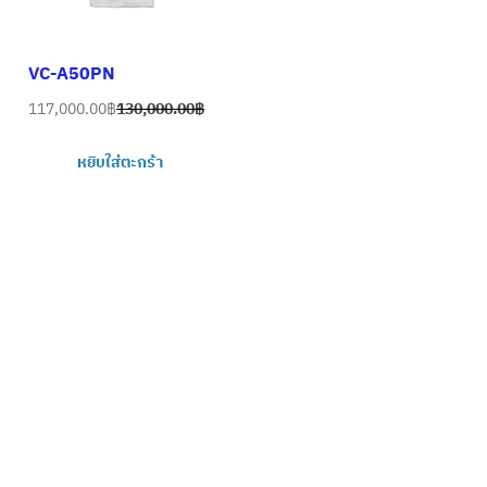
VC-A50PN
117,000.00
฿
130,000.00
฿
Original
Current
price
price
หยิบใส่ตะกร้า
was:
is:
130,000.00฿.
117,000.00฿.