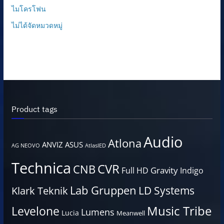
ไมโครโฟน
ไม่ได้จัดหมวดหมู่
Product tags
Audio
Atlona
ANVIZ
ASUS
AG NEOVO
AtlasIED
Technica
CVR
CNB
Gravity
Full HD
Indigo
Lab Gruppen
LD Systems
Klark Teknik
Music Tribe
Levelone
Lumens
Lucia
Meanwell