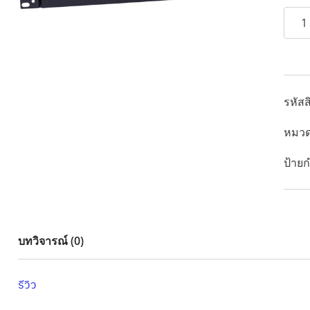
จำนว
LEVE
CVH-
200
ชิ้น
รหัสส
หมวด
ป้ายก
บทวิจารณ์ (0)
รีวิว