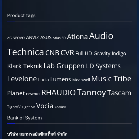
Product tags
Audio
Atlona
ANVIZ
ASUS
AG NEOVO
AtlasIED
Technica
CVR
CNB
Gravity
Full HD
Indigo
Lab Gruppen
LD Systems
Klark Teknik
Music Tribe
Levelone
Lumens
Lucia
Meanwell
Tannoy
RHAUDIO
Tascam
Planet
Proedu1
Vocia
TightAV
Tight AV
Yealink
Bank of System
บริษัท สยามรอยัลซิสเท็มส์ จำกัด