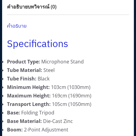
a
:
คำอธิบาย
บทวิจารณ์ (0)
s
1
:
,
คำอธิบาย
2
8
,
9
Specifications
1
0
0
.
Product Type:
Microphone Stand
0
0
Tube Material:
Steel
.
0
Tube Finish:
Black
0
฿
Minimum Height:
103cm (1030mm)
0
.
Maximum Height:
169cm (1690mm)
฿
Transport Length:
105cm (1050mm)
.
Base:
Folding Tripod
Base Material:
Die-Cast Zinc
Boom:
2-Point Adjustment