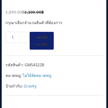
1,890.00
฿
2,100.00
฿
O
C
r
u
กรุณาเลือกจำนวนสินค้าที่ต้องการ
i
r
จำนวน
g
r
หยิบใส่
GMS4322B
i
e
ตะกร้า
ชิ้น
n
n
a
t
l
p
รหัสสินค้า:
GMS4322B
p
r
หมวดหมู่:
ไม่ได้จัดหมวดหมู่
r
i
i
c
ป้ายกำกับ:
Gravity
c
e
e
i
w
s