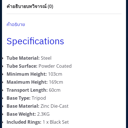
a
:
คำอธิบาย
บทวิจารณ์ (0)
s
1
:
,
คำอธิบาย
1
7
,
1
Specifications
9
0
0
.
Tube Material:
Steel
0
0
Tube Surface:
Powder Coated
.
0
Minimum Height:
103cm
0
฿
Maximum Height:
169cm
0
.
Transport Length:
60cm
฿
Base Type:
Tripod
.
Base Material:
Zinc Die-Cast
Base Weight:
2.3KG
Included Rings:
1 x Black Set