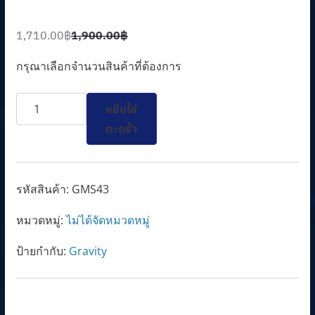
1,710.00
฿
1,900.00
฿
O
C
r
u
กรุณาเลือกจำนวนสินค้าที่ต้องการ
i
r
จำนวน
g
r
หยิบใส่
GMS43
i
e
ตะกร้า
ชิ้น
n
n
a
t
l
p
รหัสสินค้า:
GMS43
p
r
หมวดหมู่:
ไม่ได้จัดหมวดหมู่
r
i
i
c
ป้ายกำกับ:
Gravity
c
e
e
i
w
s