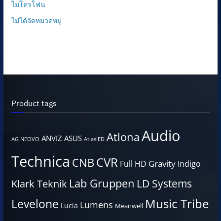
ไมโครโฟน
ไม่ได้จัดหมวดหมู่
Product tags
Audio
Atlona
ANVIZ
ASUS
AG NEOVO
AtlasIED
Technica
CVR
CNB
Gravity
Full HD
Indigo
Lab Gruppen
LD Systems
Klark Teknik
Music Tribe
Levelone
Lumens
Lucia
Meanwell