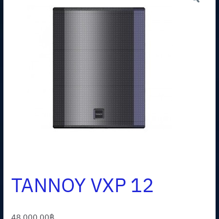
TANNOY VXP 12
48,000.00
฿