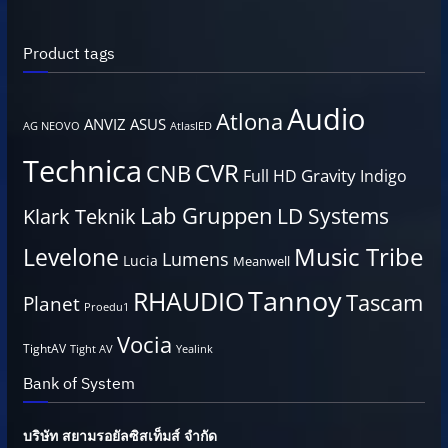
Product tags
Audio
Atlona
ANVIZ
ASUS
AG NEOVO
AtlasIED
Technica
CVR
CNB
Gravity
Full HD
Indigo
Lab Gruppen
LD Systems
Klark Teknik
Music Tribe
Levelone
Lumens
Lucia
Meanwell
Tannoy
RHAUDIO
Tascam
Planet
Proedu1
Vocia
TightAV
Tight AV
Yealink
Bank of System
บริษัท สยามรอยัลซิสเท็มส์ จำกัด