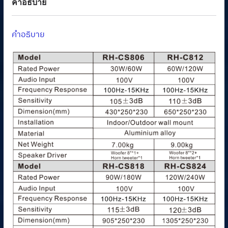
คำอธิบาย
คำอธิบาย