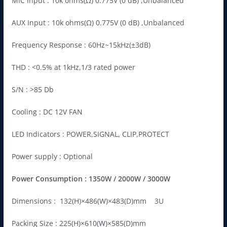
MIC Input : 10k ohms(Ω) 0.775V (0 dB) ,Unbalanced
AUX Input : 10k ohms(Ω) 0.775V (0 dB) ,Unbalanced
Frequency Response : 60Hz~15kHz(±3dB)
THD : <0.5% at 1kHz,1/3 rated power
S/N : >85 Db
Cooling : DC 12V FAN
LED Indicators : POWER,SIGNAL, CLIP,PROTECT
Power supply : Optional
Power Consumption : 1350W / 2000W / 3000W
Dimensions : 132(H)×486(W)×483(D)mm 3U
Packing Size : 225(H)×610(W)×585(D)mm