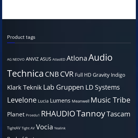
Product tags
Audio
Atlona
ANVIZ
ASUS
AG NEOVO
AtlasIED
Technica
CVR
CNB
Gravity
Full HD
Indigo
Lab Gruppen
LD Systems
Klark Teknik
Music Tribe
Levelone
Lumens
Lucia
Meanwell
Tannoy
RHAUDIO
Tascam
Planet
Proedu1
Vocia
TightAV
Tight AV
Yealink