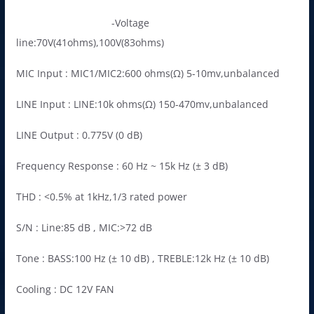
-Voltage
line:70V(41ohms),100V(83ohms)
MIC Input : MIC1/MIC2:600 ohms(Ω) 5-10mv,unbalanced
LINE Input : LINE:10k ohms(Ω) 150-470mv,unbalanced
LINE Output : 0.775V (0 dB)
Frequency Response : 60 Hz ~ 15k Hz (± 3 dB)
THD : <0.5% at 1kHz,1/3 rated power
S/N : Line:85 dB , MIC:>72 dB
Tone : BASS:100 Hz (± 10 dB) , TREBLE:12k Hz (± 10 dB)
Cooling : DC 12V FAN