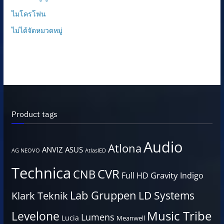
ไมโครโฟน
ไม่ได้จัดหมวดหมู่
Product tags
Audio
Atlona
ANVIZ
ASUS
AG NEOVO
AtlasIED
Technica
CVR
CNB
Gravity
Full HD
Indigo
Lab Gruppen
LD Systems
Klark Teknik
Music Tribe
Levelone
Lumens
Lucia
Meanwell