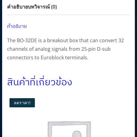
a
:
คำอธิบาย
บทวิจารณ์ (0)
s
1
:
4
คำอธิบาย
1
,
6
4
The BO-32DE is a breakout box that can convert 32
,
0
channels of analog signals from 25-pin D-sub
0
0
connectors to Euroblock terminals.
0
.
0
0
สินค้าที่เกี่ยวข้อง
.
0
0
฿
0
.
ลดราคา!
฿
.