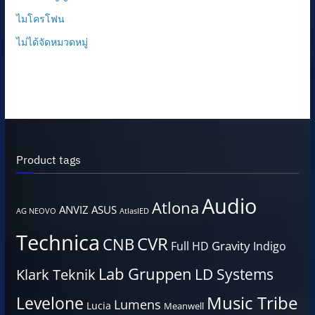
ไมโครโฟน
ไม่ได้จัดหมวดหมู่
Product tags
Audio
Atlona
ANVIZ
ASUS
AG NEOVO
AtlasIED
Technica
CVR
CNB
Gravity
Full HD
Indigo
Lab Gruppen
LD Systems
Klark Teknik
Music Tribe
Levelone
Lumens
Lucia
Meanwell