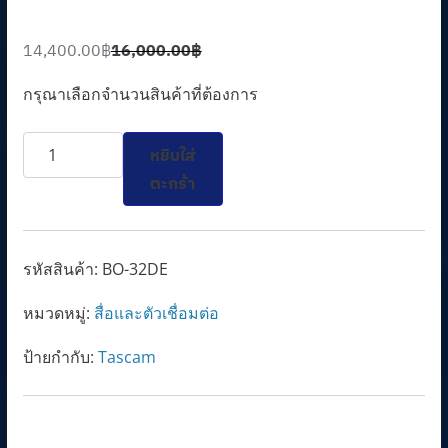
14,400.00
฿
16,000.00
฿
O
C
r
u
กรุณาเลือกจำนวนสินค้าที่ต้องการ
i
r
จำนวน
g
r
หยิบใส่
BO-
i
e
ตะกร้า
32DE
n
n
ชิ้น
a
t
l
p
รหัสสินค้า:
BO-32DE
p
r
หมวดหมู่:
สื่อและตัวเชื่อมต่อ
r
i
i
c
ป้ายกำกับ:
Tascam
c
e
e
i
w
s