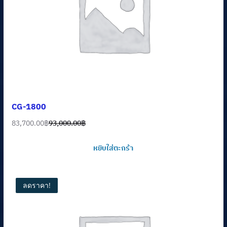
CG-1800
83,700.00
฿
93,000.00
฿
Original
Current
price
price
หยิบใส่ตะกร้า
was:
is:
93,000.00฿.
83,700.00฿.
ลดราคา!