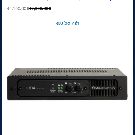
44,100.00
฿
49,000.00
฿
Original
Current
price
price
หยิบใส่ตะกร้า
was:
is:
49,000.00฿.
44,100.00฿.