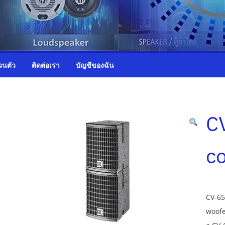
วนตัว
ติดต่อเรา
บัญชีของฉัน
C
co
CV-65
woofe