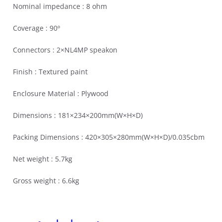
Nominal impedance :
8 ohm
Coverage :
90º
Connectors :
2×NL4MP speakon
Finish :
Textured paint
Enclosure Material :
Plywood
Dimensions :
181×234×200mm(W×H×D)
Packing Dimensions :
420×305×280mm(W×H×D)/0.035cbm
Net weight :
5.7kg
Gross weight :
6.6kg