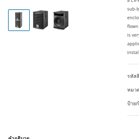
a CV-
sub-b
enclo
flown
is ve
appli
instal
รหัสส
หมวด
ป้ายก
คำอธิบาย