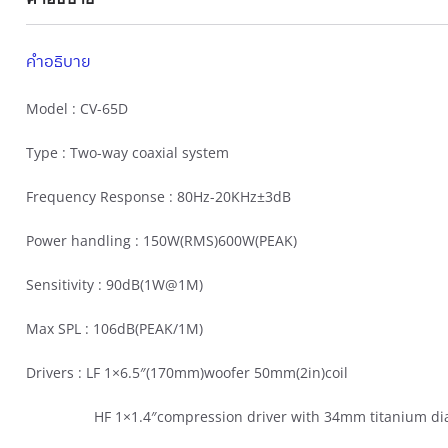
คำอธิบาย
Model :
CV-65D
Type :
Two-way coaxial system
Frequency Response :
80Hz-20KHz±3dB
Power handling :
150W(RMS)600W(PEAK)
Sensitivity :
90dB(1W@1M)
Max SPL :
106dB(PEAK/1M)
Drivers :
LF 1×6.5″(170mm)woofer 50mm(2in)coil
HF 1×1.4″compression driver with 34mm titanium di