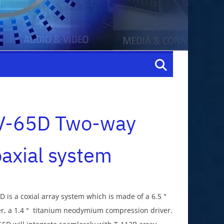
V-65D Two-way
axial system
D is a coxial array system which is made of a 6.5＂
r, a 1.4＂ titanium neodymium compression driver.