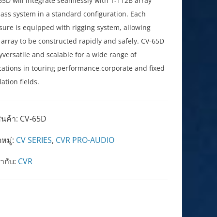
65D will integrate seamlessly with T-112B array
ass system in a standard configuration. Each
sure is equipped with rigging system, allowing
 array to be constructed rapidly and safely. CV-65D
ryversatile and scalable for a wide range of
cations in touring performance,corporate and fixed
lation fields.
ินค้า:
CV-65D
หมู่:
CV SERIES
,
CVR PRO-AUDIO
ำกับ:
CVR