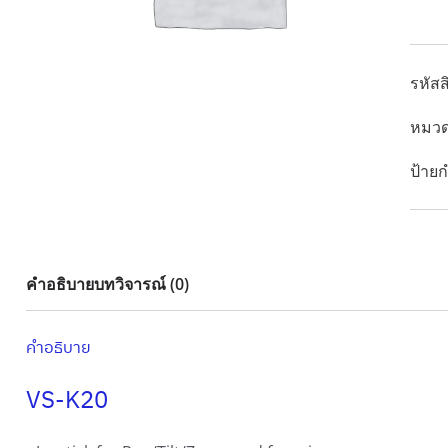
K20
n
n
ชิ้น
a
t
l
p
รหัสส
p
r
หมวด
r
i
i
c
ป้ายก
c
e
e
i
w
s
a
:
คำอธิบาย
บทวิจารณ์ (0)
s
3
:
3
คำอธิบาย
3
,
7
3
VS-K20
,
0
0
0