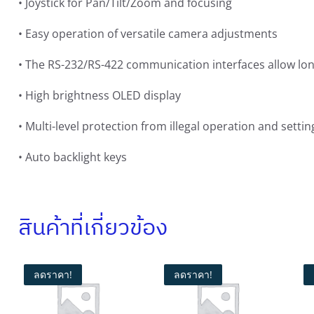
• Joystick for Pan/Tilt/Zoom and focusing
0
.
0
0
• Easy operation of versatile camera adjustments
.
0
• The RS-232/RS-422 communication interfaces allow l
0
฿
0
.
• High brightness OLED display
฿
• Multi-level protection from illegal operation and settin
.
• Auto backlight keys
สินค้าที่เกี่ยวข้อง
ลดราคา!
ลดราคา!