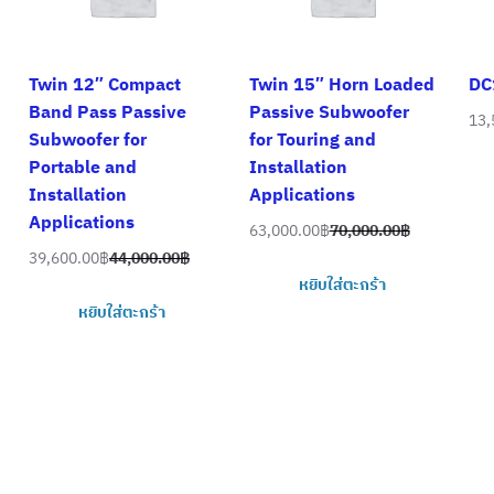
Twin 12″ Compact
Twin 15″ Horn Loaded
DC
Band Pass Passive
Passive Subwoofer
13,
Ori
Cur
Subwoofer for
for Touring and
pri
pri
Portable and
Installation
was
is:
Installation
Applications
15,
13,
Applications
63,000.00
฿
70,000.00
฿
Original
Current
39,600.00
฿
44,000.00
฿
Original
Current
price
price
หยิบใส่ตะกร้า
price
price
was:
is:
หยิบใส่ตะกร้า
was:
is:
70,000.00฿.
63,000.00฿.
44,000.00฿.
39,600.00฿.