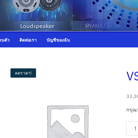
วนตัว
ติดต่อเรา
บัญชีของฉัน
V
ลดราคา!
33,3
O
C
r
u
กรุณา
i
r
จำนว
g
r
VS-
i
e