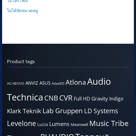
ไมโครโฟน
ไม่ได้จัดหมวดหมู่
Product tags
Audio
Atlona
ANVIZ
ASUS
AG NEOVO
AtlasIED
Technica
CVR
CNB
Gravity
Full HD
Indigo
Lab Gruppen
LD Systems
Klark Teknik
Music Tribe
Levelone
Lumens
Lucia
Meanwell