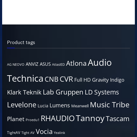
Product tags
Audio
Atlona
ANVIZ
ASUS
AG NEOVO
AtlasIED
Technica
CVR
CNB
Gravity
Full HD
Indigo
Lab Gruppen
LD Systems
Klark Teknik
Music Tribe
Levelone
Lumens
Lucia
Meanwell
Tannoy
RHAUDIO
Tascam
Planet
Proedu1
Vocia
TightAV
Tight AV
Yealink