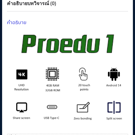
ชิ้น
คำอธิบาย
บทวิจารณ์ (0)
คำอธิบาย