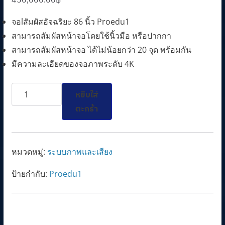
จอlสัมผัสอัจฉริยะ 86 นิ้ว Proedu1
สามารถสัมผัสหน้าจอโดยใช้นิ้วมือ หรือปากกา
สามารถสัมผัสหน้าจอ ได้ไม่น้อยกว่า 20 จุด พร้อมกัน
มีความละเอียดของจอภาพระดับ 4K
จำนวน
หยิบใส่
Proedu
ตะกร้า
1
Interactive
Flat
หมวดหมู่:
ระบบภาพและเสียง
Panel
ป้ายกำกับ:
Proedu1
Display
86''
Android
14