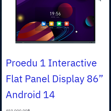
Proedu 1 Interactive
Flat Panel Display 86”
Android 14
450,000.00
฿