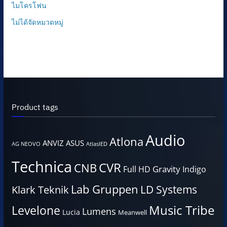
ไมโครโฟน
ไม่ได้จัดหมวดหมู่
Product tags
Audio
Atlona
ANVIZ
ASUS
AG NEOVO
AtlasIED
Technica
CVR
CNB
Gravity
Full HD
Indigo
Lab Gruppen
LD Systems
Klark Teknik
Music Tribe
Levelone
Lumens
Lucia
Meanwell