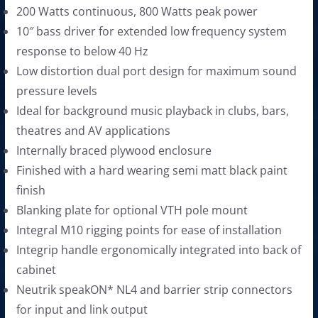
200 Watts continuous, 800 Watts peak power
,
9
10″ bass driver for extended low frequency system
1
0
response to below 40 Hz
0
.
Low distortion dual port design for maximum sound
0
0
pressure levels
.
0
Ideal for background music playback in clubs, bars,
0
฿
theatres and AV applications
0
.
Internally braced plywood enclosure
฿
Finished with a hard wearing semi matt black paint
.
finish
Blanking plate for optional VTH pole mount
Integral M10 rigging points for ease of installation
Integrip handle ergonomically integrated into back of
cabinet
Neutrik speakON* NL4 and barrier strip connectors
for input and link output