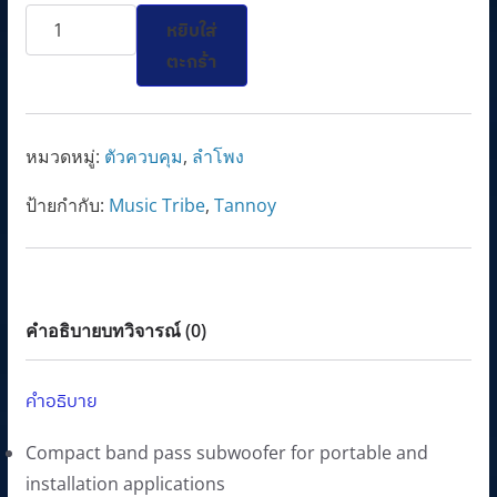
จำนวน
g
r
หยิบใส่
10"
i
e
ตะกร้า
Compact
n
n
Band
a
t
Pass
l
p
หมวดหมู่:
ตัวควบคุม
,
ลำโพง
Passive
p
r
ป้ายกำกับ:
Music Tribe
,
Tannoy
Subwoofer
r
i
for
i
c
Portable
c
e
and
e
i
Installation
คำอธิบาย
บทวิจารณ์ (0)
w
s
Applications
a
:
ชิ้น
s
1
คำอธิบาย
:
9
Compact band pass subwoofer for portable and
2
,
installation applications
2
8