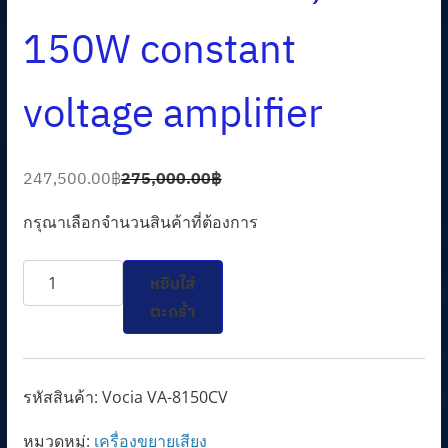
150W constant
voltage amplifier
247,500.00
฿
275,000.00
฿
O
C
r
u
กรุณาเลือกจำนวนสินค้าที่ต้องการ
i
r
จำนวน
g
r
หยิบใส่
Vocia
i
e
ตะกร้า
8-
n
n
channel,
a
t
150W
l
p
รหัสสินค้า:
Vocia VA-8150CV
constant
p
r
หมวดหมู่:
เครื่องขยายเสียง
voltage
r
i