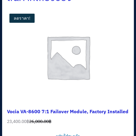
ลดราคา!
Vocia VA-8600 7:1 Failover Module, Factory Installed
23,400.00
฿
26,000.00
฿
Original
Current
price
price