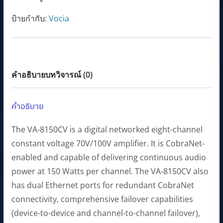
amplifier
i
c
ป้ายกำกับ:
Vocia
ชิ้น
c
e
e
i
w
s
a
:
คำอธิบาย
บทวิจารณ์ (0)
s
2
:
4
คำอธิบาย
2
7
7
,
The VA-8150CV is a digital networked eight-channel
5
5
constant voltage 70V/100V amplifier. It is CobraNet-
,
0
enabled and capable of delivering continuous audio
0
0
power at 150 Watts per channel. The VA-8150CV also
0
.
has dual Ethernet ports for redundant CobraNet
0
0
connectivity, comprehensive failover capabilities
.
0
(device-to-device and channel-to-channel failover),
0
฿