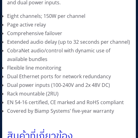
and dual power inputs.
0
.
฿
Eight channels; 150W per channel
.
Page active relay
Comprehensive failover
Extended audio delay (up to 32 seconds per channel)
CobraNet audio/control with dynamic use of
available bundles
Flexible line monitoring
Dual Ethernet ports for network redundancy
Dual power inputs (100-240V and 2x 48V DC)
Rack mountable (2RU)
EN 54-16 certified, CE marked and RoHS compliant
Covered by Biamp Systems’ five-year warranty
สินค้าที่เกี่ยวข้อง