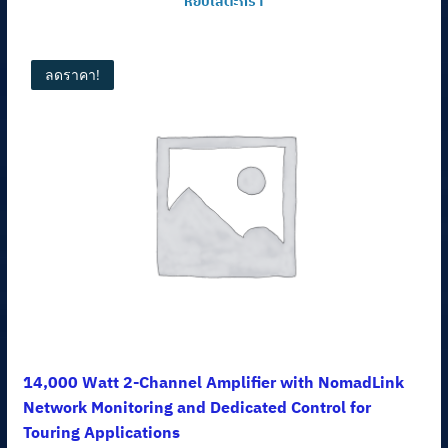
หยิบใส่ตะกร้า
was:
is:
26,000.00฿.
23,400.00฿.
ลดราคา!
14,000 Watt 2-Channel Amplifier with NomadLink
Network Monitoring and Dedicated Control for
Touring Applications