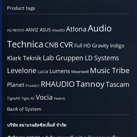
Product tags
Audio
Atlona
ANVIZ
ASUS
AG NEOVO
AtlasIED
Technica
CVR
CNB
Gravity
Full HD
Indigo
Lab Gruppen
LD Systems
Klark Teknik
Music Tribe
Levelone
Lumens
Lucia
Meanwell
Tannoy
RHAUDIO
Tascam
Planet
Proedu1
Vocia
TightAV
Tight AV
Yealink
Bank of System
บริษัท สยามรอยัลซิสเท็มส์ จำกัด