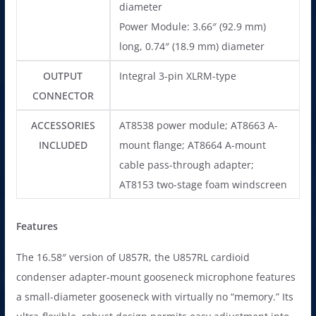
diameter
Power Module: 3.66″ (92.9 mm)
long, 0.74″ (18.9 mm) diameter
OUTPUT
Integral 3-pin XLRM-type
CONNECTOR
ACCESSORIES
AT8538 power module; AT8663 A-
INCLUDED
mount flange; AT8664 A-mount
cable pass-through adapter;
AT8153 two-stage foam windscreen
Features
The 16.58″ version of U857R, the U857RL cardioid
condenser adapter-mount gooseneck microphone features
a small-diameter gooseneck with virtually no “memory.” Its