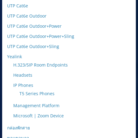
UTP Cat6e
UTP Cat6e Outdoor
UTP Cat6e Outdoor+Power
UTP Cat6e Outdoor+Power+Sling
UTP Cat6e Outdoor+Sling
Yealink
H.323/SIP Room Endpoints
Headsets
IP Phones
T5 Series Phones
Management Platform
Microsoft | Zoom Device
กล่องพักสาย
ขาแขวนจอ