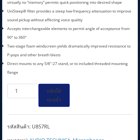
l
p
virtually no “memory” permits quick positioning into desired shape
p
r
UniSteep® filter provides a steep low-frequency attenuation to improve
r
i
sound pickup without affecting voice quality
i
c
Accepts interchangeable elements to permit angle of acceptance from
c
e
90° to 360°
e
i
Two-stage foam windscreen yields dramatically improved resistance to
w
s
P-pops and other breath blasts
a
:
Direct mounts to any 5/8″-27 stand, or to included threaded mounting
s
8
flange
:
,
จำนวน
1
6
หยิบใส่
U857RL
0
7
ตะกร้า
Cardioid
,
0
Condenser
2
.
Adapter-
0
0
รหัสสินค้า:
U857RL
mount
0
0