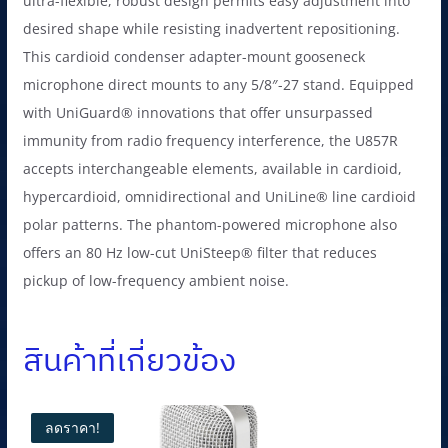
ultra-flexible, robust design permits easy adjustment into
desired shape while resisting inadvertent repositioning.
This cardioid condenser adapter-mount gooseneck
microphone direct mounts to any 5/8″-27 stand. Equipped
with UniGuard® innovations that offer unsurpassed
immunity from radio frequency interference, the U857R
accepts interchangeable elements, available in cardioid,
hypercardioid, omnidirectional and UniLine® line cardioid
polar patterns. The phantom-powered microphone also
offers an 80 Hz low-cut UniSteep® filter that reduces
pickup of low-frequency ambient noise.
สินค้าที่เกี่ยวข้อง
ลดราคา!