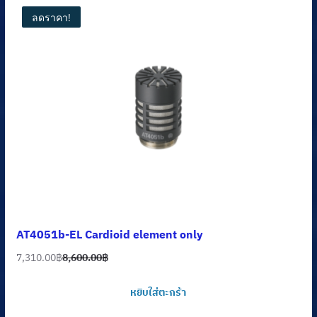
ลดราคา!
AT4051b-EL Cardioid element only
7,310.00
฿
8,600.00
฿
Original
Current
price
price
หยิบใส่ตะกร้า
was:
is: