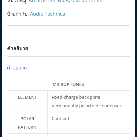
หมวดหมู่:
AUDIO-TECHNICA
,
Microphones
Gooseneck
.
฿
Microphone
0
.
ป้ายกำกับ:
Audio Technica
ชิ้น
0
฿
.
คำอธิบาย
คำอธิบาย
MICROPHONES
ELEMENT
Fixed-charge back plate,
permanently polarized condenser
POLAR
Cardioid
PATTERN