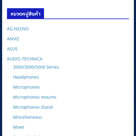
8,600.00฿.
7,310.00฿.
หมวดหมู่สินค้า
AG NEOVO
ANVIZ
ASUS
AUDIO-TECHNICA
2000/3000/5000 Series
Headphones
Microphones
Microphones mounts
Microphones Stand
Miscellaneous
Mixer