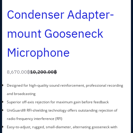
Condenser Adapter-
mount Gooseneck
Microphone
8,670.00
฿
10,200.00
฿
O
C
r
u
Designed for high-quality sound reinforcement, professional recording
i
r
and broadcasting
g
r
Superior off-axis rejection for maximum gain before feedback
i
e
UniGuard® RFI-shielding technology offers outstanding rejection of
n
n
radio frequency interference (RFI)
a
t
Easy-to-adjust, rugged, small-diameter, alternating gooseneck with