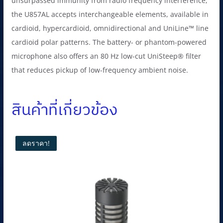
unsurpassed immunity from radio frequency interference,
the U857AL accepts interchangeable elements, available in
cardioid, hypercardioid, omnidirectional and UniLine™ line
cardioid polar patterns. The battery- or phantom-powered
microphone also offers an 80 Hz low-cut UniSteep® filter
that reduces pickup of low-frequency ambient noise.
สินค้าที่เกี่ยวข้อง
ลดราคา!