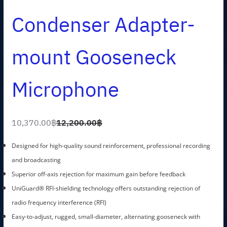
Condenser Adapter-
mount Gooseneck
Microphone
10,370.00
฿
12,200.00
฿
O
C
r
u
Designed for high-quality sound reinforcement, professional recording
i
r
and broadcasting
g
r
Superior off-axis rejection for maximum gain before feedback
i
e
UniGuard® RFI-shielding technology offers outstanding rejection of
n
n
radio frequency interference (RFI)
a
t
Easy-to-adjust, rugged, small-diameter, alternating gooseneck with