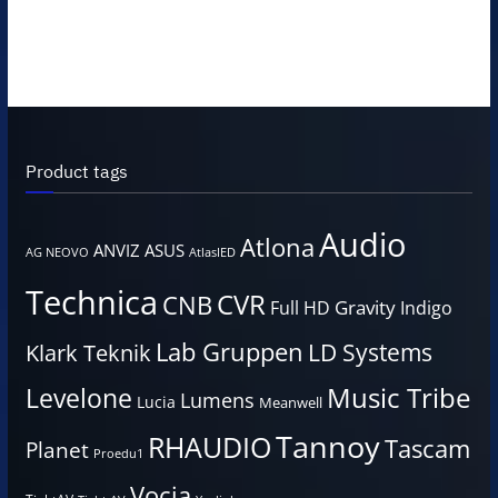
Product tags
Audio
Atlona
ANVIZ
ASUS
AG NEOVO
AtlasIED
Technica
CVR
CNB
Gravity
Full HD
Indigo
Lab Gruppen
LD Systems
Klark Teknik
Music Tribe
Levelone
Lumens
Lucia
Meanwell
Tannoy
RHAUDIO
Tascam
Planet
Proedu1
Vocia