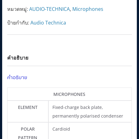
mount
.
0
หมวดหมู่:
AUDIO-TECHNICA
,
Microphones
Gooseneck
0
฿
Microphone
0
.
ป้ายกำกับ:
Audio Technica
ชิ้น
฿
.
คำอธิบาย
คำอธิบาย
MICROPHONES
ELEMENT
Fixed-charge back plate,
permanently polarised condenser
POLAR
Cardioid
PATTERN