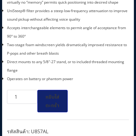
l
p
virtually no “memory” permits quick positioning into desired shape
p
r
UniSteep® filter provides a steep low-frequency attenuation to improve
r
i
sound pickup without affecting voice quality
i
c
Accepts interchangeable elements to permit angle of acceptance from
c
e
90° to 360°
e
i
Two-stage foam windscreen yields dramatically improved resistance to
w
s
P-pops and other breath blasts
a
:
Direct mounts to any 5/8″-27 stand, or to included threaded mounting
s
1
flange
:
0
Operates on battery or phantom power
1
,
จำนวน
2
3
หยิบใส่
U857AL
,
7
ตะกร้า
Cardioid
2
0
Condenser
0
.
Adapter-
0
0
รหัสสินค้า:
U857AL