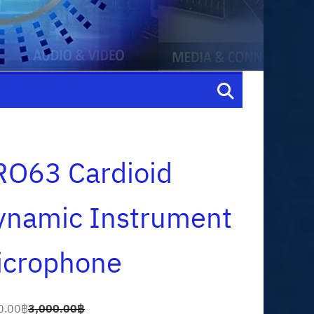
RO63 Cardioid
ynamic Instrument
icrophone
0.00
฿
3,000.00
฿