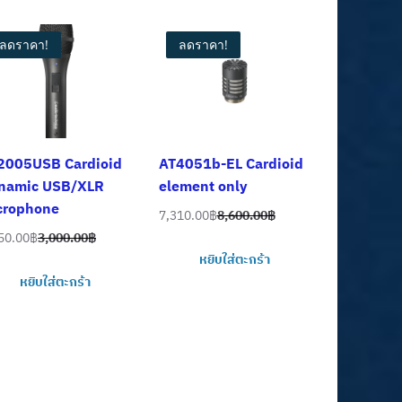
ลดราคา!
ลดราคา!
2005USB Cardioid
AT4051b-EL Cardioid
namic USB/XLR
element only
crophone
7,310.00
฿
8,600.00
฿
Original
Current
50.00
฿
3,000.00
฿
ginal
rent
price
price
หยิบใส่ตะกร้า
ce
ce
was:
is:
หยิบใส่ตะกร้า
:
8,600.00฿.
7,310.00฿.
00.00฿.
50.00฿.