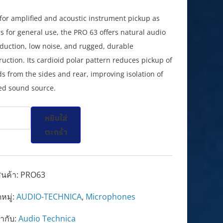
 for amplified and acoustic instrument pickup as
as for general use, the PRO 63 offers natural audio
duction, low noise, and rugged, durable
ruction. Its cardioid polar pattern reduces pickup of
s from the sides and rear, improving isolation of
ed sound source.
น
หยิบใส่
63
ตะกร้า
oid
mic
rument
ินค้า:
PRO63
ophone
หมู่:
AUDIO-TECHNICA
,
Microphones
ำกับ:
Audio Technica