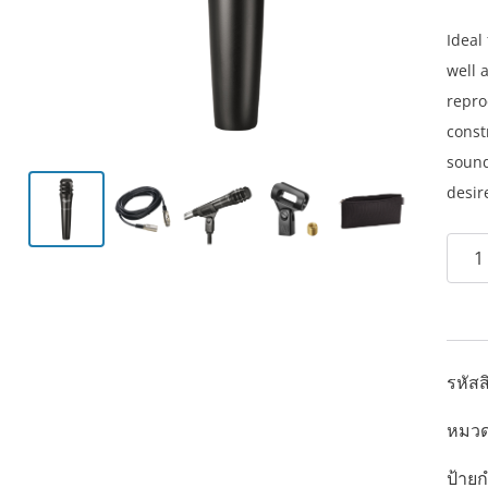
O
C
r
u
Ideal
i
r
well 
g
r
repro
i
e
const
n
n
sound
a
t
desir
l
p
จำนว
p
r
PRO
r
i
Cardi
i
c
Dyna
c
e
Inst
e
i
รหัสส
Micr
w
s
หมวด
ชิ้น
a
:
s
2
ป้ายก