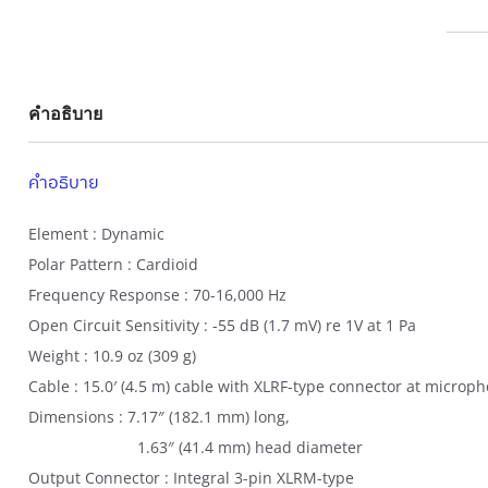
:
,
3
5
,
5
0
0
คำอธิบาย
0
.
0
0
คำอธิบาย
.
0
0
฿
Element : Dynamic
0
.
Polar Pattern : Cardioid
฿
Frequency Response : 70-16,000 Hz
.
Open Circuit Sensitivity : -55 dB (1.7 mV) re 1V at 1 Pa
Weight : 10.9 oz (309 g)
Cable : 15.0′ (4.5 m) cable with XLRF-type connector at micr
Dimensions : 7.17″ (182.1 mm) long,
1.63″ (41.4 mm) head diameter
Output Connector : Integral 3-pin XLRM-type