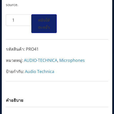
l
p
source.
p
r
จำนวน
r
i
หยิบใส่
PRO41
i
c
ตะกร้า
Cardioid
c
e
Dynamic
e
i
Handheld
w
s
รหัสสินค้า:
PRO41
Microphone
a
:
หมวดหมู่:
AUDIO-TECHNICA
,
Microphones
ชิ้น
s
2
:
,
ป้ายกำกับ:
Audio Technica
3
8
,
9
4
0
0
.
คำอธิบาย
0
0
.
0