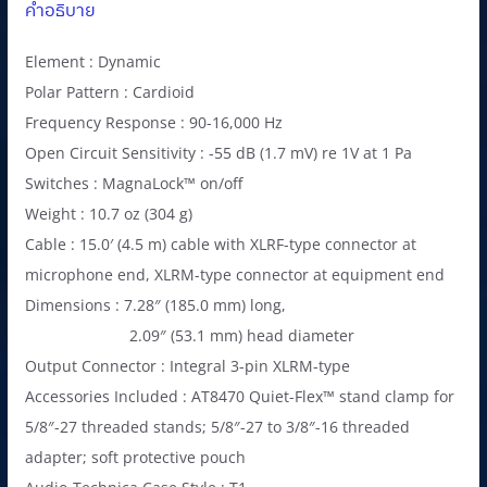
คำอธิบาย
0
฿
0
.
Element : Dynamic
฿
Polar Pattern : Cardioid
.
Frequency Response : 90-16,000 Hz
Open Circuit Sensitivity : -55 dB (1.7 mV) re 1V at 1 Pa
Switches : MagnaLock™ on/off
Weight : 10.7 oz (304 g)
Cable : 15.0′ (4.5 m) cable with XLRF-type connector at
microphone end, XLRM-type connector at equipment end
Dimensions : 7.28″ (185.0 mm) long,
2.09″ (53.1 mm) head diameter
Output Connector : Integral 3-pin XLRM-type
Accessories Included : AT8470 Quiet-Flex™ stand clamp for
5/8″-27 threaded stands; 5/8″-27 to 3/8″-16 threaded
adapter; soft protective pouch