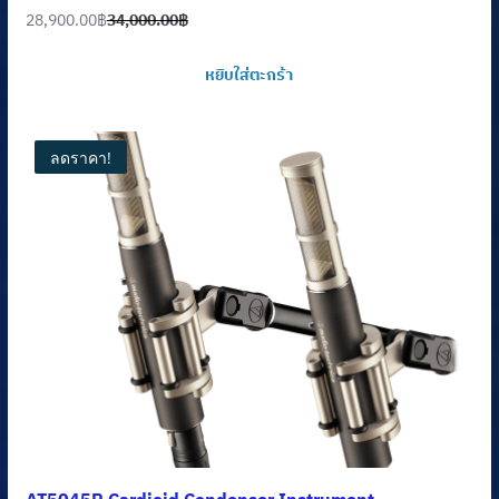
28,900.00
฿
34,000.00
฿
Original
Current
price
price
หยิบใส่ตะกร้า
was:
is:
34,000.00฿.
28,900.00฿.
ลดราคา!
AT5045P Cardioid Condenser Instrument