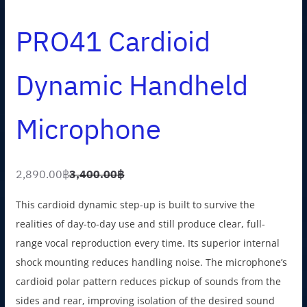
PRO41 Cardioid
Dynamic Handheld
Microphone
2,890.00
฿
3,400.00
฿
O
C
r
u
This cardioid dynamic step-up is built to survive the
i
r
realities of day-to-day use and still produce clear, full-
g
r
range vocal reproduction every time. Its superior internal
i
e
shock mounting reduces handling noise. The microphone’s
n
n
cardioid polar pattern reduces pickup of sounds from the
a
t
sides and rear, improving isolation of the desired sound