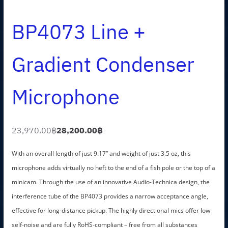
BP4073 Line +
Gradient Condenser
Microphone
23,970.00
฿
28,200.00
฿
O
C
r
u
With an overall length of just 9.17” and weight of just 3.5 oz, this
i
r
microphone adds virtually no heft to the end of a fish pole or the top of a
g
r
minicam. Through the use of an innovative Audio-Technica design, the
i
e
interference tube of the BP4073 provides a narrow acceptance angle,
n
n
effective for long-distance pickup. The highly directional mics offer low
a
t
self-noise and are fully RoHS-compliant – free from all substances