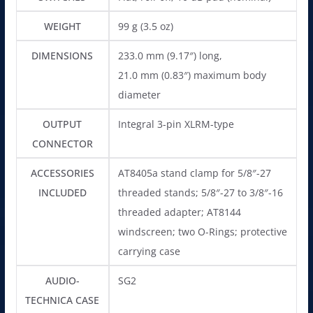
WEIGHT
99 g (3.5 oz)
DIMENSIONS
233.0 mm (9.17″) long,
21.0 mm (0.83″) maximum body
diameter
OUTPUT
Integral 3-pin XLRM-type
CONNECTOR
ACCESSORIES
AT8405a stand clamp for 5/8″-27
INCLUDED
threaded stands; 5/8″-27 to 3/8″-16
threaded adapter; AT8144
windscreen; two O-Rings; protective
carrying case
AUDIO-
SG2
TECHNICA CASE