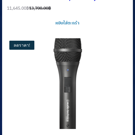
11,645.00
฿
13,700.00
฿
Original
Current
price
price
หยิบใส่ตะกร้า
was:
is:
13,700.00฿.
11,645.00฿.
ลดราคา!