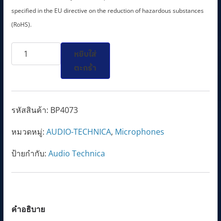
l
p
specified in the EU directive on the reduction of hazardous substances
p
r
(RoHS).
r
i
จำนวน
i
c
หยิบใส่
BP4073
c
e
ตะกร้า
Line
e
i
+
w
s
Gradient
a
:
รหัสสินค้า:
BP4073
Condenser
s
2
หมวดหมู่:
AUDIO-TECHNICA
,
Microphones
Microphone
:
3
ชิ้น
2
,
ป้ายกำกับ:
Audio Technica
8
9
,
7
2
0
0
.
คำอธิบาย
0
0