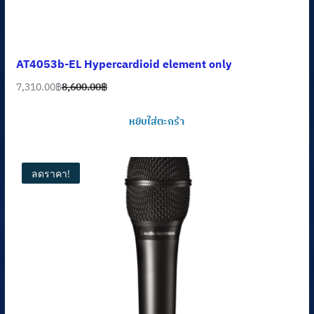
AT4053b-EL Hypercardioid element only
7,310.00
฿
8,600.00
฿
Original
Current
price
price
หยิบใส่ตะกร้า
was:
is:
8,600.00฿.
7,310.00฿.
ลดราคา!