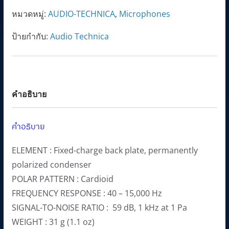
l
p
หมวดหมู่:
AUDIO-TECHNICA
,
Microphones
ชิ้น
p
r
ป้ายกำกับ:
Audio Technica
r
i
i
c
c
e
e
i
คำอธิบาย
w
s
a
:
s
8
คำอธิบาย
:
,
ELEMENT : Fixed-charge back plate, permanently
1
7
polarized condenser
0
5
POLAR PATTERN : Cardioid
,
5
FREQUENCY RESPONSE : 40 – 15,000 Hz
3
.
SIGNAL-TO-NOISE RATIO : 59 dB, 1 kHz at 1 Pa
0
0
WEIGHT : 31 g (1.1 oz)
0
0