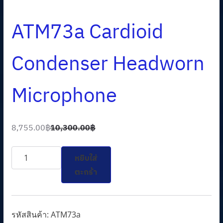
ATM73a Cardioid
Condenser Headworn
Microphone
8,755.00
฿
10,300.00
฿
O
C
r
u
จำนวน
หยิบใส่
i
r
ATM73a
ตะกร้า
g
r
Cardioid
i
e
Condenser
n
n
Headworn
รหัสสินค้า:
ATM73a
a
t
Microphone