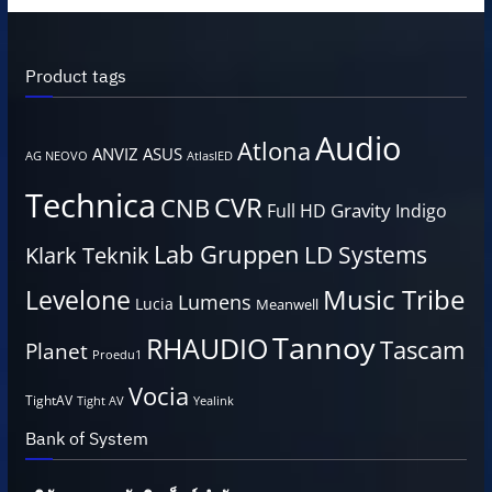
Product tags
Audio
Atlona
ANVIZ
ASUS
AG NEOVO
AtlasIED
Technica
CVR
CNB
Gravity
Full HD
Indigo
Lab Gruppen
LD Systems
Klark Teknik
Music Tribe
Levelone
Lumens
Lucia
Meanwell
Tannoy
RHAUDIO
Tascam
Planet
Proedu1
Vocia
TightAV
Tight AV
Yealink
Bank of System