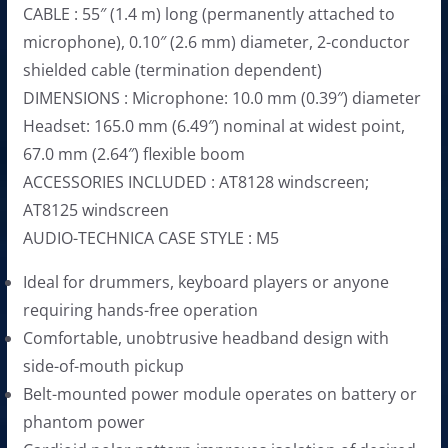
CABLE : 55″ (1.4 m) long (permanently attached to
.
฿
microphone), 0.10″ (2.6 mm) diameter, 2-conductor
0
.
shielded cable (termination dependent)
0
DIMENSIONS : Microphone: 10.0 mm (0.39″) diameter
฿
Headset: 165.0 mm (6.49″) nominal at widest point,
.
67.0 mm (2.64″) flexible boom
ACCESSORIES INCLUDED : AT8128 windscreen;
AT8125 windscreen
AUDIO-TECHNICA CASE STYLE : M5
Ideal for drummers, keyboard players or anyone
requiring hands-free operation
Comfortable, unobtrusive headband design with
side-of-mouth pickup
Belt-mounted power module operates on battery or
phantom power