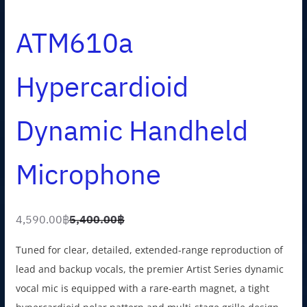
ATM610a
Hypercardioid
Dynamic Handheld
Microphone
4,590.00
฿
5,400.00
฿
O
C
r
u
Tuned for clear, detailed, extended-range reproduction of
i
r
lead and backup vocals, the premier Artist Series dynamic
g
r
vocal mic is equipped with a rare-earth magnet, a tight
i
e