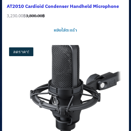
AT2010 Cardioid Condenser Handheld Microphone
3,230.00
฿
3,800.00
฿
Original
Current
price
price
หยิบใส่ตะกร้า
was:
is:
3,800.00฿.
3,230.00฿.
ลดราคา!