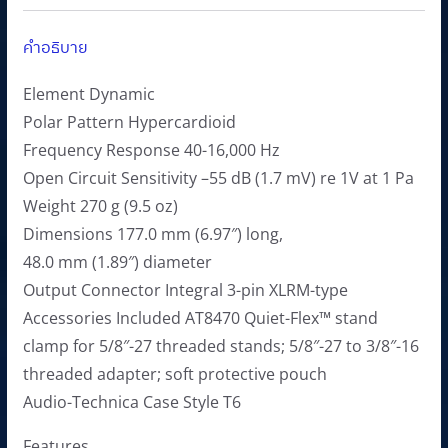
0
0
คำอธิบาย
.
0
0
฿
Element Dynamic
0
.
Polar Pattern Hypercardioid
฿
Frequency Response 40-16,000 Hz
.
Open Circuit Sensitivity –55 dB (1.7 mV) re 1V at 1 Pa
Weight 270 g (9.5 oz)
Dimensions 177.0 mm (6.97″) long,
48.0 mm (1.89″) diameter
Output Connector Integral 3-pin XLRM-type
Accessories Included AT8470 Quiet-Flex™ stand
clamp for 5/8″-27 threaded stands; 5/8″-27 to 3/8″-16
threaded adapter; soft protective pouch
Audio-Technica Case Style T6
Features