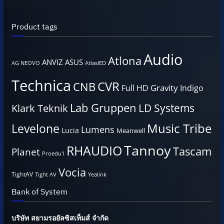
Product tags
Audio
Atlona
ANVIZ
ASUS
AG NEOVO
AtlasIED
Technica
CVR
CNB
Gravity
Full HD
Indigo
Lab Gruppen
LD Systems
Klark Teknik
Music Tribe
Levelone
Lumens
Lucia
Meanwell
Tannoy
RHAUDIO
Tascam
Planet
Proedu1
Vocia
TightAV
Tight AV
Yealink
Bank of System
บริษัท สยามรอยัลซิสเท็มส์ จำกัด