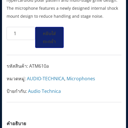
hypercardioid polar pattern and multi-stage grille design.
n
n
The microphone features a newly designed internal shock
a
t
mount design to reduce handling and stage noise.
l
p
จำนวน
p
r
หยิบใส่
ATM610a
r
i
ตะกร้า
Hypercardioid
i
c
Dynamic
c
e
Handheld
e
i
รหัสสินค้า:
ATM610a
Microphone
w
s
หมวดหมู่:
AUDIO-TECHNICA
,
Microphones
ชิ้น
a
:
s
4
ป้ายกำกับ:
Audio Technica
:
,
5
5
,
9
4
0
คำอธิบาย
0
.