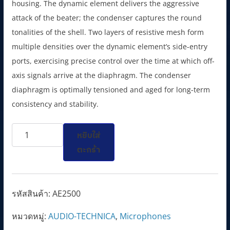
i
e
housing. The dynamic element delivers the aggressive
n
n
attack of the beater; the condenser captures the round
a
t
tonalities of the shell. Two layers of resistive mesh form
l
p
multiple densities over the dynamic element’s side-entry
p
r
ports, exercising precise control over the time at which off-
r
i
axis signals arrive at the diaphragm. The condenser
i
c
diaphragm is optimally tensioned and aged for long-term
c
e
consistency and stability.
e
i
จำนวน
w
s
หยิบใส่
AE2500
a
:
ตะกร้า
Dual-
s
1
element
:
9
Cardioid
2
,
รหัสสินค้า:
AE2500
Instrument
2
2
หมวดหมู่:
AUDIO-TECHNICA
,
Microphones
Microphone
,
9