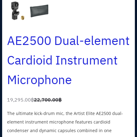
AE2500 Dual-element
Cardioid Instrument
Microphone
19,295.00
฿
22,700.00
฿
O
C
r
u
The ultimate kick-drum mic, the Artist Elite AE2500 dual-
i
r
element instrument microphone features cardioid
g
r
condenser and dynamic capsules combined in one