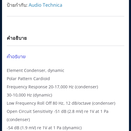
ชิ้น
7
5
ป้ายกำกับ:
Audio Technica
0
.
0
0
.
0
0
฿
คำอธิบาย
0
.
฿
คำอธิบาย
.
Element Condenser, dynamic
Polar Pattern Cardioid
Frequency Response 20-17,000 Hz (condenser)
30-10,000 Hz (dynamic)
Low Frequency Roll Off 80 Hz, 12 dB/octave (condenser)
Open Circuit Sensitivity -51 dB (2.8 mV) re 1V at 1 Pa
(condenser)
-54 dB (1.9 mV) re 1V at 1 Pa (dynamic)