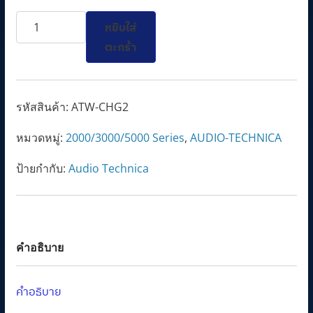
l
p
จำนวน
p
r
หยิบใส่
ATW-
r
i
ตะกร้า
CHG2
i
c
Plug-
c
e
in
e
i
รหัสสินค้า:
ATW-CHG2
charging
w
s
หมวดหมู่:
2000/3000/5000 Series
,
AUDIO-TECHNICA
unit
a
:
for
s
4
ป้ายกำกับ:
Audio Technica
two
:
,
2000b
5
6
Series
,
7
radio
5
5
คำอธิบาย
transmitters
0
.
ชิ้น
0
0
คำอธิบาย
.
0