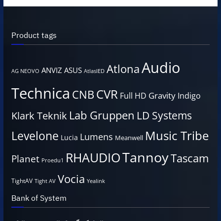
Product tags
Audio
Atlona
ANVIZ
ASUS
AG NEOVO
AtlasIED
Technica
CVR
CNB
Gravity
Full HD
Indigo
Lab Gruppen
LD Systems
Klark Teknik
Music Tribe
Levelone
Lumens
Lucia
Meanwell
Tannoy
RHAUDIO
Tascam
Planet
Proedu1
Vocia
TightAV
Tight AV
Yealink
Bank of System