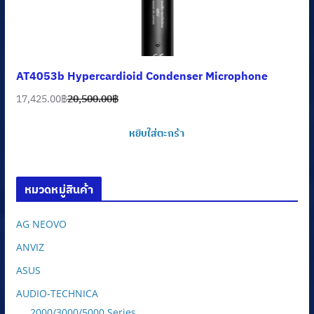
AT4053b Hypercardioid Condenser Microphone
17,425.00
฿
20,500.00
฿
Original
Current
price
price
หยิบใส่ตะกร้า
was:
is:
20,500.00฿.
17,425.00฿.
หมวดหมู่สินค้า
AG NEOVO
ANVIZ
ASUS
AUDIO-TECHNICA
2000/3000/5000 Series