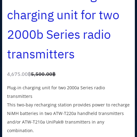
charging unit for two
2000b Series radio
transmitters
4,675.00
฿
5,500.00
฿
O
C
r
u
Plug-in charging unit for two 2000a Series radio
i
r
transmitters
g
r
This two-bay recharging station provides power to recharge
i
e
NiMH batteries in two ATW-T220a handheld transmitters
n
n
and/or ATW-T210a UniPak® transmitters in any
a
t
combination.