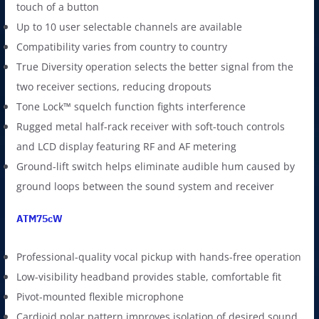
touch of a button
0
.
Up to 10 user selectable channels are available
0
0
Compatibility varies from country to country
.
0
True Diversity operation selects the better signal from the
0
฿
two receiver sections, reducing dropouts
0
.
Tone Lock™ squelch function fights interference
฿
Rugged metal half-rack receiver with soft-touch controls
.
and LCD display featuring RF and AF metering
Ground-lift switch helps eliminate audible hum caused by
ground loops between the sound system and receiver
ATM75cW
Professional-quality vocal pickup with hands-free operation
Low-visibility headband provides stable, comfortable fit
Pivot-mounted flexible microphone
Cardioid polar pattern improves isolation of desired sound