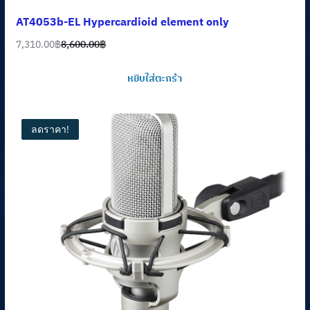
AT4053b-EL Hypercardioid element only
7,310.00
฿
8,600.00
฿
Original
Current
price
price
หยิบใส่ตะกร้า
was:
is:
8,600.00฿.
7,310.00฿.
ลดราคา!