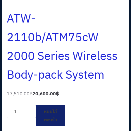
ATW-
2110b/ATM75cW
2000 Series Wireless
Body-pack System
17,510.00
฿
20,600.00
฿
O
C
r
u
จำนวน
หยิบใส่
i
r
ATW-
ตะกร้า
g
r
2110b/ATM75cW
i
e