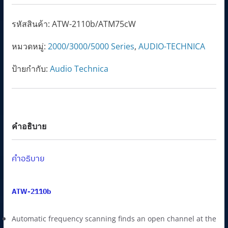
2000
n
n
Series
รหัสสินค้า:
ATW-2110b/ATM75cW
a
t
Wireless
l
p
หมวดหมู่:
2000/3000/5000 Series
,
AUDIO-TECHNICA
Body-
p
r
pack
ป้ายกำกับ:
Audio Technica
r
i
System
i
c
ชิ้น
c
e
e
i
คำอธิบาย
w
s
a
:
s
1
คำอธิบาย
:
7
2
,
ATW-2110b
0
5
,
1
Automatic frequency scanning finds an open channel at the
6
0