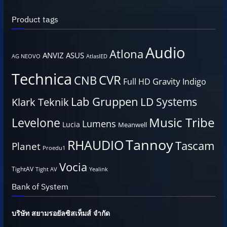
Product tags
Audio
Atlona
ANVIZ
ASUS
AG NEOVO
AtlasIED
Technica
CVR
CNB
Gravity
Full HD
Indigo
Lab Gruppen
LD Systems
Klark Teknik
Music Tribe
Levelone
Lumens
Lucia
Meanwell
Tannoy
RHAUDIO
Tascam
Planet
Proedu1
Vocia
TightAV
Tight AV
Yealink
Bank of System
บริษัท สยามรอยัลซิสเท็มส์ จำกัด