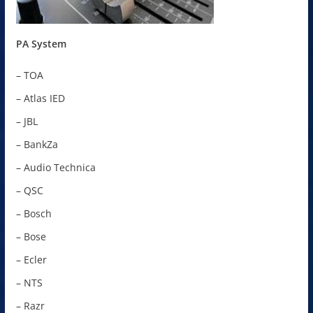
PA System
– TOA
– Atlas IED
– JBL
– BankZa
– Audio Technica
– QSC
– Bosch
– Bose
– Ecler
– NTS
– Razr