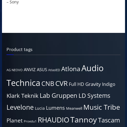
– Sony
Product tags
Audio
Atlona
ANVIZ
ASUS
AG NEOVO
AtlasIED
Technica
CVR
CNB
Gravity
Full HD
Indigo
Lab Gruppen
LD Systems
Klark Teknik
Music Tribe
Levelone
Lumens
Lucia
Meanwell
Tannoy
RHAUDIO
Tascam
Planet
Proedu1