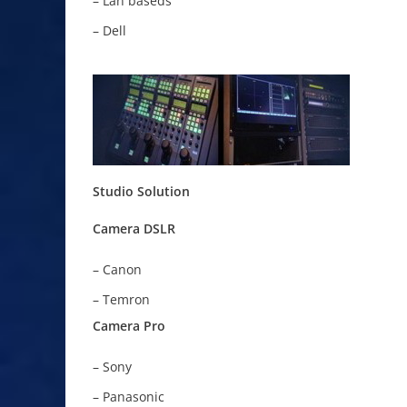
– Lan baseds
– Dell
Studio Solution
Camera DSLR
– Canon
– Temron
Camera Pro
– Sony
– Panasonic