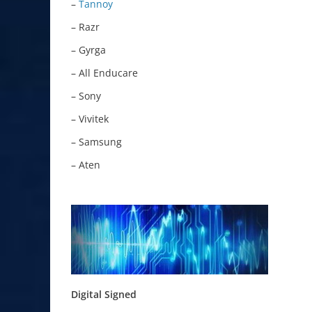
–
Tannoy
– Razr
– Gyrga
– All Enducare
– Sony
– Vivitek
– Samsung
– Aten
Digital Signed