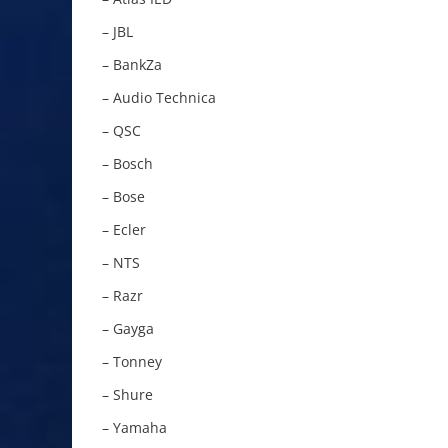
– JBL
– BankZa
– Audio Technica
– QSC
– Bosch
– Bose
– Ecler
– NTS
– Razr
– Gayga
– Tonney
– Shure
– Yamaha