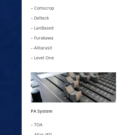
– Comscrop
– Delteck
– LanBased
– Furakawa
– Alitarasit
– Level One
PA System
– TOA
– Atlas IED